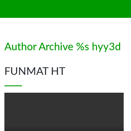
24
Author Archive %s hyy3d
Jun
FUNMAT HT